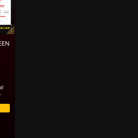
EEN
OF
*