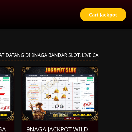
Cari Jackpot
ANG DI 9NAGA BANDAR SLOT, LIVE CASINO, ARCADE TERBA
GA
9NAGA JACKPOT WILD