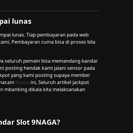
ai lunas
ampai lunas. Tiap pembayaran pada web
kami, Pembayaran cuma bisa di proses bila
ya seluruh pemain bisa memandang bandar
i posting hendak kami jalani sensor pada
Jackpot yang kami posting supaya member
emacam
ini, Seluruh artikel jackpot
9NAGA
pun mbanking dikala kita melaksanakan
andar Slot 9NAGA?