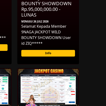
BOUNTY SHOWDOWN
Rp.95,000,000.00 -
LUNAS
MINGGU 26 JULI 2026
Selamat Kepada Member
9NAGA JACKPOT WILD
***
BOUNTY SHOWDOWN User
id ZIQ*****
Info